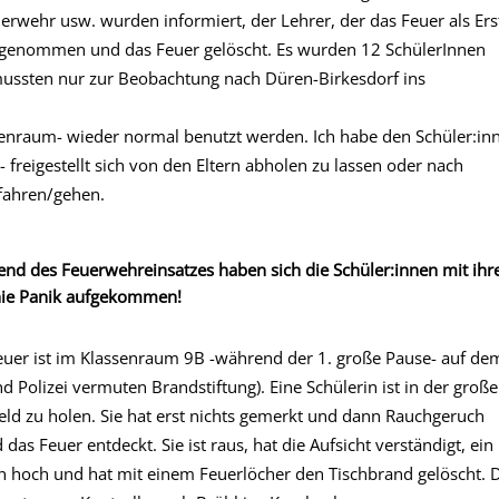
rwehr usw. wurden informiert, der Lehrer, der das Feuer als Ers
r genommen und das Feuer gelöscht. Es wurden 12 SchülerInnen
 mussten nur zur Beobachtung nach Düren-Birkesdorf ins
senraum- wieder normal benutzt werden. Ich habe den Schüler:in
freigestellt sich von den Eltern abholen zu lassen oder nach
fahren/gehen.
d des Feuerwehreinsatzes haben sich die Schüler:innen mit ihr
t nie Panik aufgekommen!
euer ist im Klassenraum 9B -während der 1. große Pause- auf de
 Polizei vermuten Brandstiftung). Eine Schülerin ist in der groß
d zu holen. Sie hat erst nichts gemerkt und dann Rauchgeruch
 Feuer entdeckt. Sie ist raus, hat die Aufsicht verständigt, ein
n hoch und hat mit einem Feuerlöcher den Tischbrand gelöscht. 