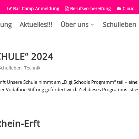
Bar-Camp Anmeldung
Berufsvorbereitung
Cloud
ung
Aktuelles!!!
Über uns
Schulleben
CHULE“ 2024
Schulleben
,
Technik
unft Unsere Schule nimmt am „Digi:Schools Programm“ teil – eine
er Vodafone Stiftung gefördert wird. Ziel dieses Programms ist es
Rhein-Erft
n