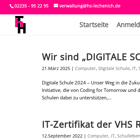
02235 - 95 22 95
verwaltung@hs-lechenich.de
Startseite
Anmeld
Wir sind „DIGITALE S
21.März 2025
|
Computer
,
Digitale Schule
,
IT
,
Digitale Schule 2024 – Unser Weg in die Zuk
Initiative, die von Coding for Tomorrow und d
Schulen dabei zu unterstützen,...
IT-Zertifikat der VHS 
12.September 2022
|
Computer
,
IT
,
Schullebe