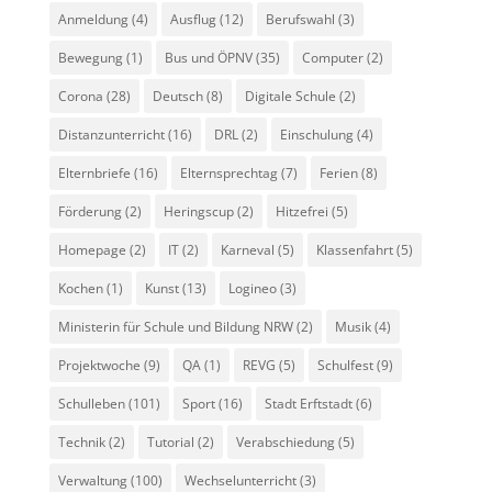
Anmeldung
(4)
Ausflug
(12)
Berufswahl
(3)
Bewegung
(1)
Bus und ÖPNV
(35)
Computer
(2)
Corona
(28)
Deutsch
(8)
Digitale Schule
(2)
Distanzunterricht
(16)
DRL
(2)
Einschulung
(4)
Elternbriefe
(16)
Elternsprechtag
(7)
Ferien
(8)
Förderung
(2)
Heringscup
(2)
Hitzefrei
(5)
Homepage
(2)
IT
(2)
Karneval
(5)
Klassenfahrt
(5)
Kochen
(1)
Kunst
(13)
Logineo
(3)
Ministerin für Schule und Bildung NRW
(2)
Musik
(4)
Projektwoche
(9)
QA
(1)
REVG
(5)
Schulfest
(9)
Schulleben
(101)
Sport
(16)
Stadt Erftstadt
(6)
Technik
(2)
Tutorial
(2)
Verabschiedung
(5)
Verwaltung
(100)
Wechselunterricht
(3)