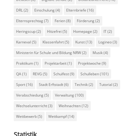
DRL
(2)
Einschulung
(4)
Elternbriefe
(16)
Elternsprechtag
(7)
Ferien
(8)
Förderung
(2)
Heringscup
(2)
Hitzefrei
(5)
Homepage
(2)
IT
(2)
Karneval
(5)
Klassenfahrt
(5)
Kunst
(13)
Logineo
(3)
Ministerin für Schule und Bildung NRW
(2)
Musik
(4)
Praktikum
(1)
Projektarbeit
(1)
Projektwoche
(9)
QA
(1)
REVG
(5)
Schulfest
(9)
Schulleben
(101)
Sport
(16)
Stadt Erftstadt
(6)
Technik
(2)
Tutorial
(2)
Verabschiedung
(5)
Verwaltung
(100)
Wechselunterricht
(3)
Weihnachten
(12)
Wettbewerb
(5)
Wettkampf
(14)
Statistik