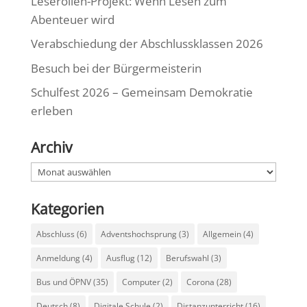
Leserollen-Projekt: Wenn Lesen zum
Abenteuer wird
Verabschiedung der Abschlussklassen 2026
Besuch bei der Bürgermeisterin
Schulfest 2026 – Gemeinsam Demokratie
erleben
Archiv
Archiv
Kategorien
Abschluss
(6)
Adventshochsprung
(3)
Allgemein
(4)
Anmeldung
(4)
Ausflug
(12)
Berufswahl
(3)
Bus und ÖPNV
(35)
Computer
(2)
Corona
(28)
Deutsch
(8)
Digitale Schule
(2)
Distanzunterricht
(16)