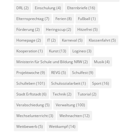
DRL
(2)
Einschulung
(4)
Elternbriefe
(16)
Elternsprechtag
(7)
Ferien
(8)
Fußball
(1)
Förderung
(2)
Heringscup
(2)
Hitzefrei
(5)
Homepage
(2)
IT
(2)
Karneval
(5)
Klassenfahrt
(5)
Kooperation
(1)
Kunst
(13)
Logineo
(3)
Ministerin für Schule und Bildung NRW
(2)
Musik
(4)
Projektwoche
(9)
REVG
(5)
Schulfest
(9)
Schulleben
(101)
Schulsozialarbeit
(1)
Sport
(16)
Stadt Erftstadt
(6)
Technik
(2)
Tutorial
(2)
Verabschiedung
(5)
Verwaltung
(100)
Wechselunterricht
(3)
Weihnachten
(12)
Wettbewerb
(5)
Wettkampf
(14)