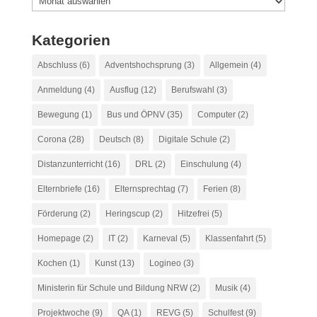
Kategorien
Abschluss
(6)
Adventshochsprung
(3)
Allgemein
(4)
Anmeldung
(4)
Ausflug
(12)
Berufswahl
(3)
Bewegung
(1)
Bus und ÖPNV
(35)
Computer
(2)
Corona
(28)
Deutsch
(8)
Digitale Schule
(2)
Distanzunterricht
(16)
DRL
(2)
Einschulung
(4)
Elternbriefe
(16)
Elternsprechtag
(7)
Ferien
(8)
Förderung
(2)
Heringscup
(2)
Hitzefrei
(5)
Homepage
(2)
IT
(2)
Karneval
(5)
Klassenfahrt
(5)
Kochen
(1)
Kunst
(13)
Logineo
(3)
Ministerin für Schule und Bildung NRW
(2)
Musik
(4)
Projektwoche
(9)
QA
(1)
REVG
(5)
Schulfest
(9)