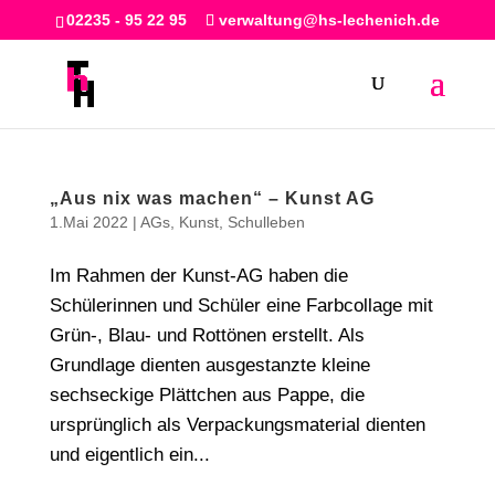
02235 - 95 22 95
verwaltung@hs-lechenich.de
„Aus nix was machen“ – Kunst AG
1.Mai 2022
|
AGs
,
Kunst
,
Schulleben
Im Rahmen der Kunst-AG haben die
Schülerinnen und Schüler eine Farbcollage mit
Grün-, Blau- und Rottönen erstellt. Als
Grundlage dienten ausgestanzte kleine
sechseckige Plättchen aus Pappe, die
ursprünglich als Verpackungsmaterial dienten
und eigentlich ein...