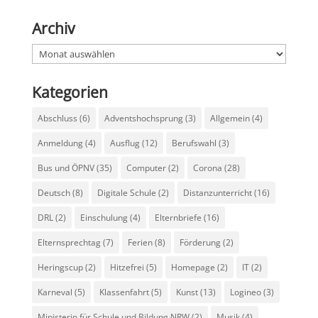
Archiv
Archiv
Kategorien
Abschluss
(6)
Adventshochsprung
(3)
Allgemein
(4)
Anmeldung
(4)
Ausflug
(12)
Berufswahl
(3)
Bus und ÖPNV
(35)
Computer
(2)
Corona
(28)
Deutsch
(8)
Digitale Schule
(2)
Distanzunterricht
(16)
DRL
(2)
Einschulung
(4)
Elternbriefe
(16)
Elternsprechtag
(7)
Ferien
(8)
Förderung
(2)
Heringscup
(2)
Hitzefrei
(5)
Homepage
(2)
IT
(2)
Karneval
(5)
Klassenfahrt
(5)
Kunst
(13)
Logineo
(3)
Ministerin für Schule und Bildung NRW
(2)
Musik
(4)