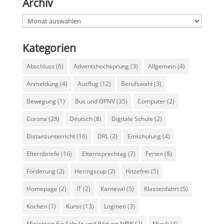
Archiv
Archiv
Kategorien
Abschluss
(6)
Adventshochsprung
(3)
Allgemein
(4)
Anmeldung
(4)
Ausflug
(12)
Berufswahl
(3)
Bewegung
(1)
Bus und ÖPNV
(35)
Computer
(2)
Corona
(28)
Deutsch
(8)
Digitale Schule
(2)
Distanzunterricht
(16)
DRL
(2)
Einschulung
(4)
Elternbriefe
(16)
Elternsprechtag
(7)
Ferien
(8)
Förderung
(2)
Heringscup
(2)
Hitzefrei
(5)
Homepage
(2)
IT
(2)
Karneval
(5)
Klassenfahrt
(5)
Kochen
(1)
Kunst
(13)
Logineo
(3)
Ministerin für Schule und Bildung NRW
(2)
Musik
(4)