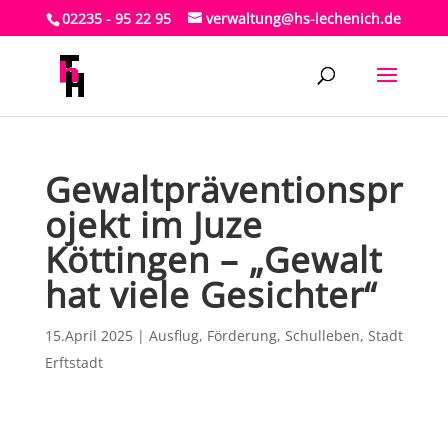
02235 - 95 22 95
verwaltung@hs-lechenich.de
Gewaltpräventionspr
ojekt im Juze
Köttingen – „Gewalt
hat viele Gesichter“
15.April 2025
|
Ausflug
,
Förderung
,
Schulleben
,
Stadt
Erftstadt