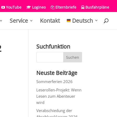
YouTube
Logineo
Elternbriefe
Busfahrpläne
Service
Kontakt
Deutsch
2
Suchfunktion
Neuste Beiträge
Sommerferien 2026
Leserollen-Projekt: Wenn
Lesen zum Abenteuer
wird
Verabschiedung der
Abschlussklassen 2026