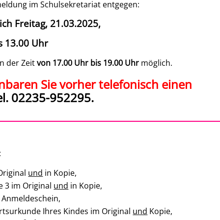
eldung im Schulsekretariat entgegen:
ich Freitag, 21.03.2025,
is 13.00 Uhr
in
der Zeit
von 17.00 Uhr bis 19.00 U
hr
möglich.
inbaren Sie vorher telefonisch einen
l. 02235-952295.
:
Original
und
in Kopie,
e 3 im Original
und
in Kopie,
n Anmeldeschein,
tsurkunde Ihres Kindes im Original
und
Kopie,