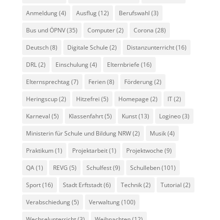
Anmeldung
(4)
Ausflug
(12)
Berufswahl
(3)
Bus und ÖPNV
(35)
Computer
(2)
Corona
(28)
Deutsch
(8)
Digitale Schule
(2)
Distanzunterricht
(16)
DRL
(2)
Einschulung
(4)
Elternbriefe
(16)
Elternsprechtag
(7)
Ferien
(8)
Förderung
(2)
Heringscup
(2)
Hitzefrei
(5)
Homepage
(2)
IT
(2)
Karneval
(5)
Klassenfahrt
(5)
Kunst
(13)
Logineo
(3)
Ministerin für Schule und Bildung NRW
(2)
Musik
(4)
Praktikum
(1)
Projektarbeit
(1)
Projektwoche
(9)
QA
(1)
REVG
(5)
Schulfest
(9)
Schulleben
(101)
Sport
(16)
Stadt Erftstadt
(6)
Technik
(2)
Tutorial
(2)
Verabschiedung
(5)
Verwaltung
(100)
Wechselunterricht
(3)
Weihnachten
(12)