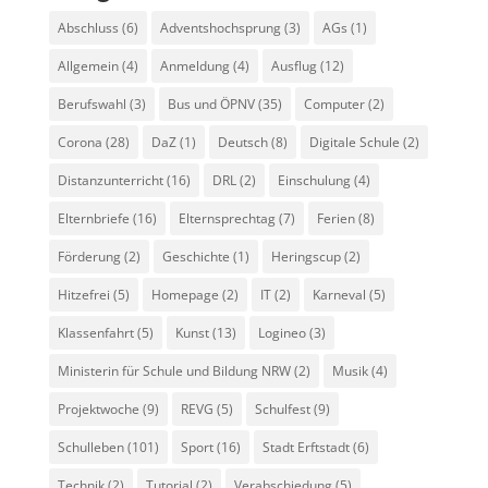
Abschluss
(6)
Adventshochsprung
(3)
AGs
(1)
Allgemein
(4)
Anmeldung
(4)
Ausflug
(12)
Berufswahl
(3)
Bus und ÖPNV
(35)
Computer
(2)
Corona
(28)
DaZ
(1)
Deutsch
(8)
Digitale Schule
(2)
Distanzunterricht
(16)
DRL
(2)
Einschulung
(4)
Elternbriefe
(16)
Elternsprechtag
(7)
Ferien
(8)
Förderung
(2)
Geschichte
(1)
Heringscup
(2)
Hitzefrei
(5)
Homepage
(2)
IT
(2)
Karneval
(5)
Klassenfahrt
(5)
Kunst
(13)
Logineo
(3)
Ministerin für Schule und Bildung NRW
(2)
Musik
(4)
Projektwoche
(9)
REVG
(5)
Schulfest
(9)
Schulleben
(101)
Sport
(16)
Stadt Erftstadt
(6)
Technik
(2)
Tutorial
(2)
Verabschiedung
(5)