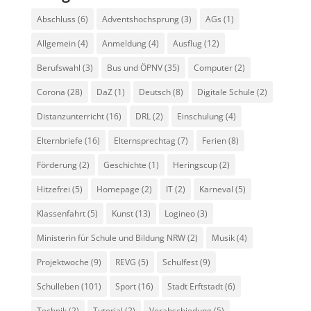
Abschluss
(6)
Adventshochsprung
(3)
AGs
(1)
Allgemein
(4)
Anmeldung
(4)
Ausflug
(12)
Berufswahl
(3)
Bus und ÖPNV
(35)
Computer
(2)
Corona
(28)
DaZ
(1)
Deutsch
(8)
Digitale Schule
(2)
Distanzunterricht
(16)
DRL
(2)
Einschulung
(4)
Elternbriefe
(16)
Elternsprechtag
(7)
Ferien
(8)
Förderung
(2)
Geschichte
(1)
Heringscup
(2)
Hitzefrei
(5)
Homepage
(2)
IT
(2)
Karneval
(5)
Klassenfahrt
(5)
Kunst
(13)
Logineo
(3)
Ministerin für Schule und Bildung NRW
(2)
Musik
(4)
Projektwoche
(9)
REVG
(5)
Schulfest
(9)
Schulleben
(101)
Sport
(16)
Stadt Erftstadt
(6)
Technik
(2)
Tutorial
(2)
Verabschiedung
(5)