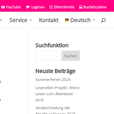
YouTube
Logineo
Elternbriefe
Busfahrpläne
Service
Kontakt
Deutsch
Suchfunktion
Neuste Beiträge
Sommerferien 2026
s
Leserollen-Projekt: Wenn
Lesen zum Abenteuer
n
wird
Verabschiedung der
Abschlussklassen 2026