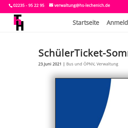
02235 - 95 22 95
verwaltung@hs-lechenich.de
Startseite
Anmeld
SchülerTicket-So
23.Juni 2021
|
Bus und ÖPNV
,
Verwaltung