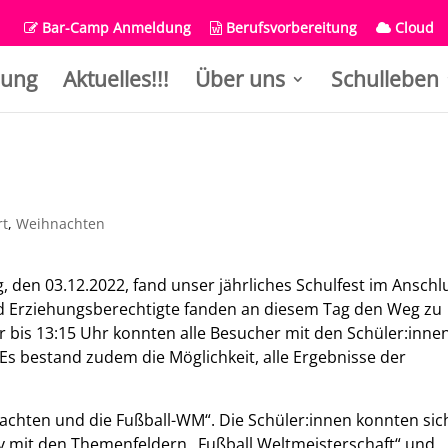
Bar-Camp Anmeldung
Berufsvorbereitung
Cloud
ung
Aktuelles!!!
Über uns
Schulleben
rt
,
Weihnachten
, den 03.12.2022, fand unser jährliches Schulfest im Anschl
und Erziehungsberechtigte fanden an diesem Tag den Weg zu
Uhr bis 13:15 Uhr konnten alle Besucher mit den Schüler:inne
s bestand zudem die Möglichkeit, alle Ergebnisse der
chten und die Fußball-WM“. Die Schüler:innen konnten sic
 mit den Themenfeldern „Fußball Weltmeisterschaft“ und