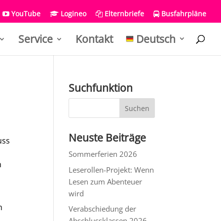
YouTube
Logineo
Elternbriefe
Busfahrpläne
Service
Kontakt
Deutsch
Suchfunktion
Neuste Beiträge
uss
Sommerferien 2026
n
Leserollen-Projekt: Wenn
Lesen zum Abenteuer
wird
h
Verabschiedung der
Abschlussklassen 2026