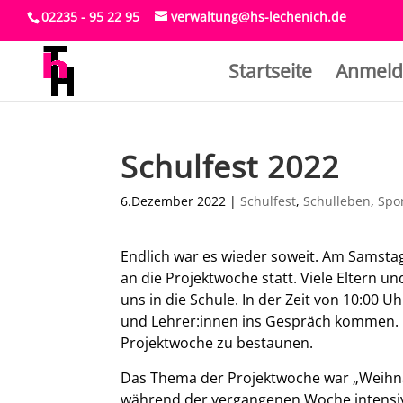
02235 - 95 22 95
verwaltung@hs-lechenich.de
Startseite
Anmeld
Schulfest 2022
6.Dezember 2022
|
Schulfest
,
Schulleben
,
Spo
Endlich war es wieder soweit. Am Samstag
an die Projektwoche statt. Viele Eltern 
uns in die Schule. In der Zeit von 10:00 
und Lehrer:innen ins Gespräch kommen. E
Projektwoche zu bestaunen.
Das Thema der Projektwoche war „Weihna
während der vergangenen Woche intensiv