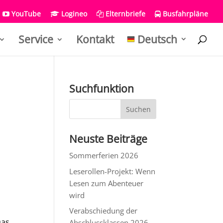
YouTube
Logineo
Elternbriefe
Busfahrpläne
Service
Kontakt
Deutsch
Suchfunktion
Neuste Beiträge
Sommerferien 2026
Leserollen-Projekt: Wenn
Lesen zum Abenteuer
wird
Verabschiedung der
Das
Abschlussklassen 2026