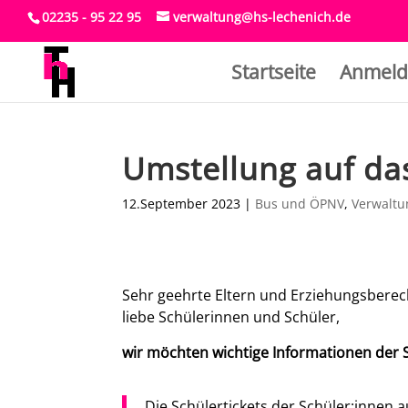
02235 - 95 22 95
verwaltung@hs-lechenich.de
Startseite
Anmeld
Umstellung auf da
12.September 2023
|
Bus und ÖPNV
,
Verwaltu
Sehr geehrte Eltern und Erziehungsberech
liebe Schülerinnen und Schüler,
wir möchten wichtige Informationen der St
Die Schülertickets der Schüler:innen 