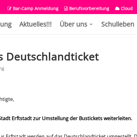
Bar-Camp Anmeldung
Berufsvorbereitung
Cloud
ung
Aktuelles!!!
Über uns
Schulleben
s Deutschlandticket
ng
tigte,
adt Erftstadt zur Umstellung der Bustickets weiterleiten.
aus Erftstadt werden auf das Deutschlandticket umgestellt. 