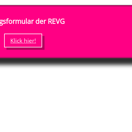
gsformular der REVG
Klick hier!