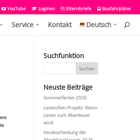
YouTube
Logineo
Elternbriefe
Busfahrpläne
Service
Kontakt
Deutsch
Suchfunktion
Neuste Beiträge
Sommerferien 2026
Leserollen-Projekt: Wenn
Lesen zum Abenteuer
tere
wird
gte
Verabschiedung der
Abschlussklassen 2026