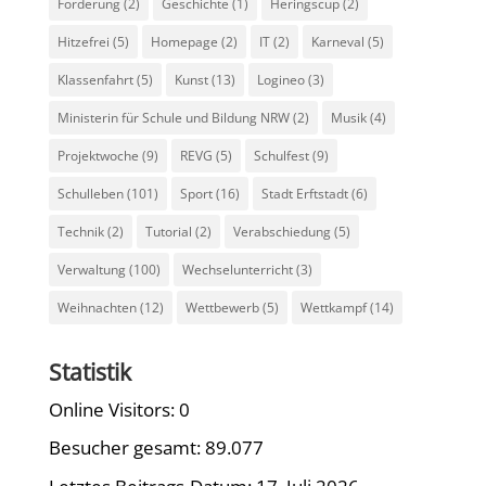
Förderung
(2)
Geschichte
(1)
Heringscup
(2)
Hitzefrei
(5)
Homepage
(2)
IT
(2)
Karneval
(5)
Klassenfahrt
(5)
Kunst
(13)
Logineo
(3)
Ministerin für Schule und Bildung NRW
(2)
Musik
(4)
Projektwoche
(9)
REVG
(5)
Schulfest
(9)
Schulleben
(101)
Sport
(16)
Stadt Erftstadt
(6)
Technik
(2)
Tutorial
(2)
Verabschiedung
(5)
Verwaltung
(100)
Wechselunterricht
(3)
Weihnachten
(12)
Wettbewerb
(5)
Wettkampf
(14)
Statistik
Online Visitors:
0
Besucher gesamt:
89.077