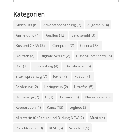
Kategorien
Abschluss
(6)
Adventshochsprung
(3)
Allgemein
(4)
Anmeldung
(4)
Ausflug
(12)
Berufswahl
(3)
Bus und ÖPNV
(35)
Computer
(2)
Corona
(28)
Deutsch
(8)
Digitale Schule
(2)
Distanzunterricht
(16)
DRL
(2)
Einschulung
(4)
Elternbriefe
(16)
Elternsprechtag
(7)
Ferien
(8)
Fußball
(1)
Förderung
(2)
Heringscup
(2)
Hitzefrei
(5)
Homepage
(2)
IT
(2)
Karneval
(5)
Klassenfahrt
(5)
Kooperation
(1)
Kunst
(13)
Logineo
(3)
Ministerin für Schule und Bildung NRW
(2)
Musik
(4)
Projektwoche
(9)
REVG
(5)
Schulfest
(9)