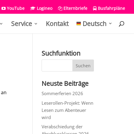
YouTube
Logineo
Elternbriefe
Busfahrpläne
Service
Kontakt
Deutsch
Suchfunktion
Neuste Beiträge
)
an
Sommerferien 2026
Leserollen-Projekt: Wenn
Lesen zum Abenteuer
wird
Verabschiedung der
Abschlussklassen 2026