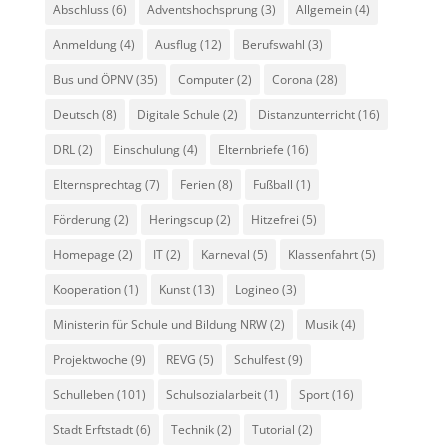
Abschluss
(6)
Adventshochsprung
(3)
Allgemein
(4)
Anmeldung
(4)
Ausflug
(12)
Berufswahl
(3)
Bus und ÖPNV
(35)
Computer
(2)
Corona
(28)
Deutsch
(8)
Digitale Schule
(2)
Distanzunterricht
(16)
DRL
(2)
Einschulung
(4)
Elternbriefe
(16)
Elternsprechtag
(7)
Ferien
(8)
Fußball
(1)
Förderung
(2)
Heringscup
(2)
Hitzefrei
(5)
Homepage
(2)
IT
(2)
Karneval
(5)
Klassenfahrt
(5)
Kooperation
(1)
Kunst
(13)
Logineo
(3)
Ministerin für Schule und Bildung NRW
(2)
Musik
(4)
Projektwoche
(9)
REVG
(5)
Schulfest
(9)
Schulleben
(101)
Schulsozialarbeit
(1)
Sport
(16)
Stadt Erftstadt
(6)
Technik
(2)
Tutorial
(2)