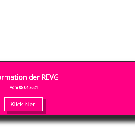
ormation der REVG
vom 08.04.2024
Klick hier!