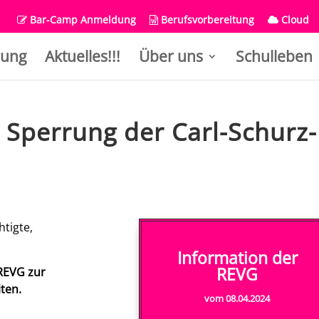
Bar-Camp Anmeldung
Berufsvorbereitung
Cloud
ung
Aktuelles!!!
Über uns
Schulleben
 Sperrung der Carl-Schurz-
tigte,
Information der
REVG
 REVG zur
ten.
vom 08.04.2024