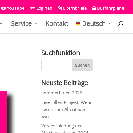
YouTube
Logineo
Elternbriefe
Busfahrpläne
Service
Kontakt
Deutsch
Suchfunktion
Neuste Beiträge
Sommerferien 2026
Leserollen-Projekt: Wenn
Lesen zum Abenteuer
wird
Verabschiedung der
Abschlussklassen 2026