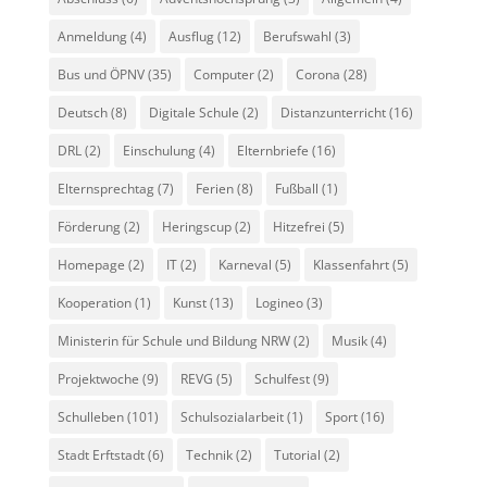
Anmeldung
(4)
Ausflug
(12)
Berufswahl
(3)
Bus und ÖPNV
(35)
Computer
(2)
Corona
(28)
Deutsch
(8)
Digitale Schule
(2)
Distanzunterricht
(16)
DRL
(2)
Einschulung
(4)
Elternbriefe
(16)
Elternsprechtag
(7)
Ferien
(8)
Fußball
(1)
Förderung
(2)
Heringscup
(2)
Hitzefrei
(5)
Homepage
(2)
IT
(2)
Karneval
(5)
Klassenfahrt
(5)
Kooperation
(1)
Kunst
(13)
Logineo
(3)
Ministerin für Schule und Bildung NRW
(2)
Musik
(4)
Projektwoche
(9)
REVG
(5)
Schulfest
(9)
Schulleben
(101)
Schulsozialarbeit
(1)
Sport
(16)
Stadt Erftstadt
(6)
Technik
(2)
Tutorial
(2)