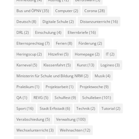
Bus und ÖPNV
(35)
Computer
(2)
Corona
(28)
Deutsch
(8)
Digitale Schule
(2)
Distanzunterricht
(16)
DRL
(2)
Einschulung
(4)
Elternbriefe
(16)
Elternsprechtag
(7)
Ferien
(8)
Förderung
(2)
Heringscup
(2)
Hitzefrei
(5)
Homepage
(2)
IT
(2)
Karneval
(5)
Klassenfahrt
(5)
Kunst
(13)
Logineo
(3)
Ministerin für Schule und Bildung NRW
(2)
Musik
(4)
Praktikum
(1)
Projektarbeit
(1)
Projektwoche
(9)
QA
(1)
REVG
(5)
Schulfest
(9)
Schulleben
(101)
Sport
(16)
Stadt Erftstadt
(6)
Technik
(2)
Tutorial
(2)
Verabschiedung
(5)
Verwaltung
(100)
Wechselunterricht
(3)
Weihnachten
(12)